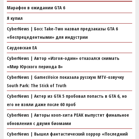
Марафон в ожидании GTA 6
Я купил
CyberNews | Босс Take-Two назвал предзаказы GTA 6
«беспрецедентными» для индустрии
Саудовская EA
CyberNews | Автор «Изгоя-один» отказался снимать
«Мир Юрского периода 8»
CyberNews | GamesVoice показала русскую MTV-озвучку
South Park: The Stick of Truth
CyberNews | Актер из GTA 5 пробовал попасть в GTA 6, но
его не взяли даже после 60 проб
CyberNews | Авторы кооп-хита PEAK выпустят финальное
обновления с двумя биомами
CyberNews | Вышел фантастический хоррор «Последний