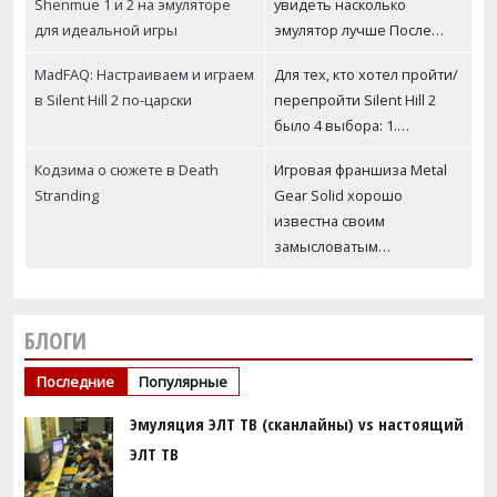
Shenmue 1 и 2 на эмуляторе
увидеть насколько
для идеальной игры
эмулятор лучше После…
MadFAQ: Настраиваем и играем
Для тех, кто хотел пройти/
в Silent Hill 2 по-царски
перепройти Silent Hill 2
было 4 выбора: 1.…
Кодзима о сюжете в Death
Игровая франшиза Metal
Stranding
Gear Solid хорошо
известна своим
замысловатым…
БЛОГИ
Последние
Популярные
Эмуляция ЭЛТ ТВ (сканлайны) vs настоящий
ЭЛТ ТВ