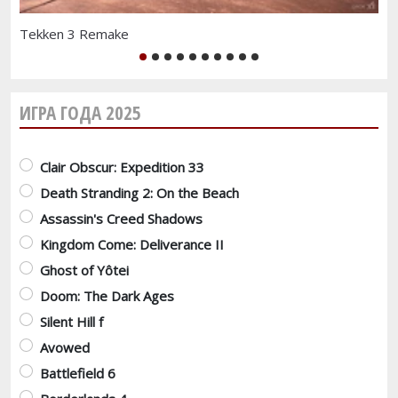
Tekken 3 Remake
Xb
1
2
3
4
5
6
7
8
9
10
ИГРА ГОДА 2025
Варианты
Clair Obscur: Expedition 33
Death Stranding 2: On the Beach
Assassin's Creed Shadows
Kingdom Come: Deliverance II
Ghost of Yôtei
Doom: The Dark Ages
Silent Hill f
Avowed
Battlefield 6