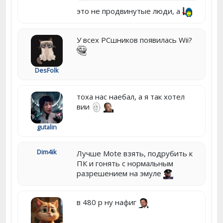
это не продвинутые люди, а
У всех PCшников появилась Wii?
DesFolk
тоха нас наебал, а я так хотел
вии
gutalin
Dim4ik
Лучше Mote взять, подрубить к
ПК и гонять с нормальным
разрешением на эмуле
в 480 p ну нафиг