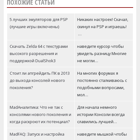
ПОХОЖИЕ СТАТЬИ
5 лучших эмуляторов для PSP
Никаких настроек! Скачал,
(лучшие игры включены)
скинул на PSP и играешь!
…
Скачать Zelda 64 с текстурами
наведите курсор чтобы
высокого разрешения и
увидеть разницу Многие
поддержкой DualShok3
не могли…
Стоит ли апгрейдить ПК в 2013
На многих форумах я
до выхода консолей нового
постоянно сталкиваюсь с
поколения?
подобными вопросами,
мол…
MadАналитика: Что не так с
Для начала немного
консолями нового поколения и
истории Консоли всегда
когда раскроют их потенциал?
славились лучшей…
MadFAQ: Запуск и настройка
наведите мышкой чтобы