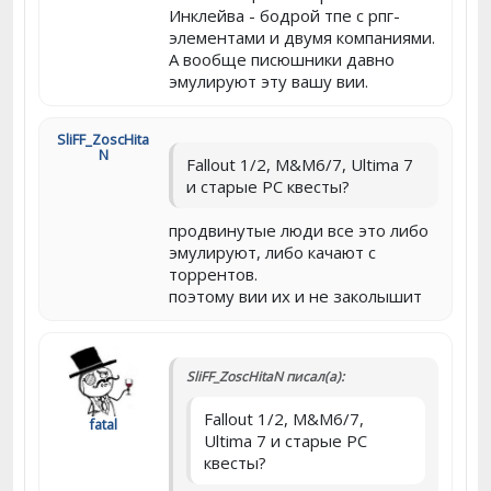
Инклейва - бодрой тпе с рпг-
элементами и двумя компаниями.
А вообще писюшники давно
эмулируют эту вашу вии.
SliFF_ZoscHita
N
Fallout 1/2, M&M6/7, Ultima 7
и старые PC квесты?
продвинутые люди все это либо
эмулируют, либо качают с
торрентов.
поэтому вии их и не заколышит
SliFF_ZoscHitaN писал(а):
Fallout 1/2, M&M6/7,
fatal
Ultima 7 и старые PC
квесты?