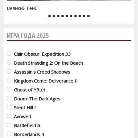
Великий Гейб
Res
1
2
3
4
5
6
7
8
9
10
ИГРА ГОДА 2025
Варианты
Clair Obscur: Expedition 33
Death Stranding 2: On the Beach
Assassin's Creed Shadows
Kingdom Come: Deliverance II
Ghost of Yôtei
Doom: The Dark Ages
Silent Hill f
Avowed
Battlefield 6
Borderlands 4