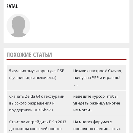
FATAL
ПОХОЖИЕ СТАТЬИ
5 лучших эмуляторов для PSP
Никаких настроек! Скачал,
(лучшие игры включены)
скинул на PSP и играешь!
…
Скачать Zelda 64 с текстурами
наведите курсор чтобы
высокого разрешения и
увидеть разницу Многие
поддержкой DualShok3
не могли…
Стоит ли апгрейдить ПК в 2013
На многих форумах я
до выхода консолей нового
постоянно сталкиваюсь с