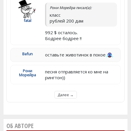
Рони Морейра писал(а):
класс
fatal
рублей 200 дам
992 $ осталось.
Бодрее бодрее !!
Bafun
оставьте животинок в покое
Рони
песня отправляется ко мне на
Морейра
рингтон))
Далее →
ОБ АВТОРЕ