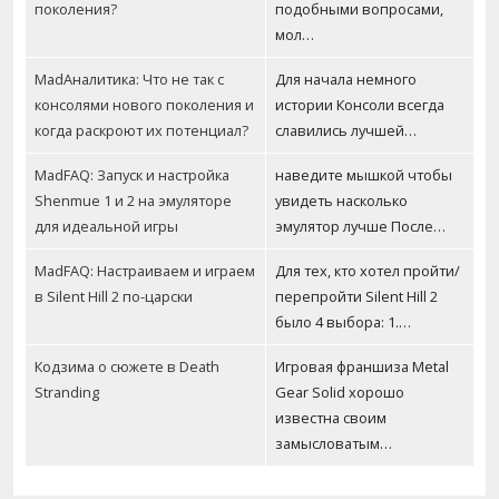
поколения?
подобными вопросами,
мол…
MadАналитика: Что не так с
Для начала немного
консолями нового поколения и
истории Консоли всегда
когда раскроют их потенциал?
славились лучшей…
MadFAQ: Запуск и настройка
наведите мышкой чтобы
Shenmue 1 и 2 на эмуляторе
увидеть насколько
для идеальной игры
эмулятор лучше После…
MadFAQ: Настраиваем и играем
Для тех, кто хотел пройти/
в Silent Hill 2 по-царски
перепройти Silent Hill 2
было 4 выбора: 1.…
Кодзима о сюжете в Death
Игровая франшиза Metal
Stranding
Gear Solid хорошо
известна своим
замысловатым…