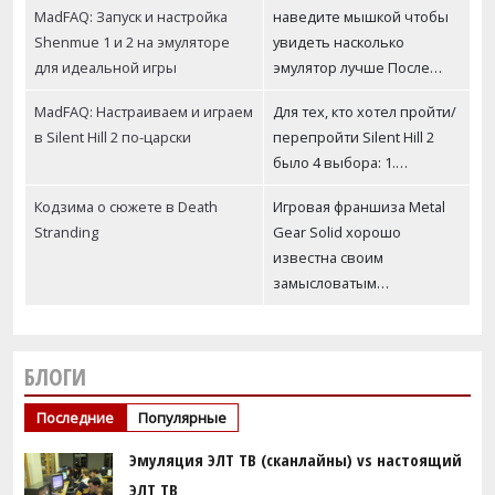
MadFAQ: Запуск и настройка
наведите мышкой чтобы
Shenmue 1 и 2 на эмуляторе
увидеть насколько
для идеальной игры
эмулятор лучше После…
MadFAQ: Настраиваем и играем
Для тех, кто хотел пройти/
в Silent Hill 2 по-царски
перепройти Silent Hill 2
было 4 выбора: 1.…
Кодзима о сюжете в Death
Игровая франшиза Metal
Stranding
Gear Solid хорошо
известна своим
замысловатым…
БЛОГИ
Последние
Популярные
Эмуляция ЭЛТ ТВ (сканлайны) vs настоящий
ЭЛТ ТВ