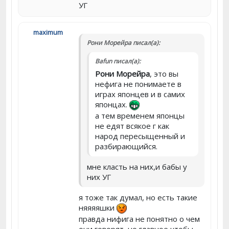
УГ
maximum
Рони Морейра писал(а):
Bafun писал(а):
Рони Морейра
, это вы
нефига не понимаете в
играх японцев и в самих
японцах.
а тем временем японцы
не едят всякое г как
народ пересыщенный и
разбирающийся.
мне класть на них,и бабы у
них УГ
я тоже так думал, но есть такие
няяяяшки
правда нифига не понятно о чем
они говорят, но главное чтобы