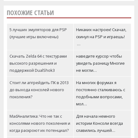
ПОХОЖИЕ СТАТЬИ
5 лучших эмуляторов для PSP
Никаких настроек! Скачал,
(лучшие игры включены)
скинул на PSP и играешь!
…
Скачать Zelda 64 с текстурами
наведите курсор чтобы
высокого разрешения и
увидеть разницу Многие
поддержкой DualShok3
не могли…
Стоит ли апгрейдить ПК в 2013
На многих форумах я
до выхода консолей нового
постоянно сталкиваюсь с
поколения?
подобными вопросами,
мол…
MadАналитика: Что не так с
Для начала немного
консолями нового поколения и
истории Консоли всегда
когда раскроют их потенциал?
славились лучшей…