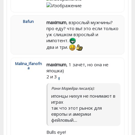
Bafun
maximum
, взрослый мужчины?
про еду? что вы! это если только
уж слишком взрослый и
импотент.
два и три.
Malina_Ifanofn
maximum
, 1 зачёт, но она не
a
япошка)
2 и 3
Рони Морейра писал(а):
ипонцы нихуя не понимают в
играх
так что этот рынок для
европы и америки
фейловый....
Bulls eye!