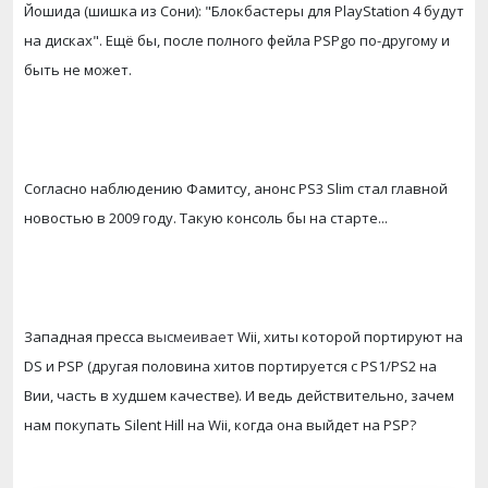
Йошида (шишка из Сони): "Блокбастеры для PlayStation 4 будут
на дисках". Ещё бы, после полного фейла PSPgo по-другому и
быть не может.
Согласно наблюдению Фамитсу, анонс PS3 Slim стал главной
новостью в 2009 году. Такую консоль бы на старте...
Западная пресса
высмеивает
Wii, хиты которой портируют на
DS и PSP (другая половина хитов портируется с PS1/PS2 на
Вии, часть в худшем качестве). И ведь действительно, зачем
нам покупать Silent Hill на Wii, когда она выйдет на PSP?