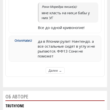
Рони Морейра писал(а):
мне класть на них,и бабы у
них УГ
Все до одной кривоногие!
OrionHateU
да в Японии рулит Нинтендо. а
все остальные сидят в углу и не
рыпаются. ФФ13 Сони не
поможет
Далее →
ОБ АВТОРЕ
TRUTH1ONE